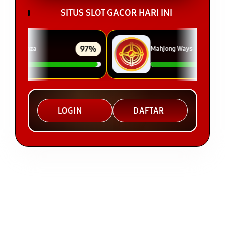
SITUS SLOT GACOR HARI INI
95
%
Gates of Olympus
LOGIN
DAFTAR
Layer Popup Close